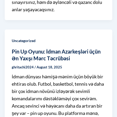
sınayırsınız, həm də əyləncəli və qazanc dolu
anlar yaşayacaqsınız.
Uncategorized
Pin Up Oyunu: İdman Azarkeşləri üçün
Ən Yaxşı Mərc Təcrübəsi
ghritachi2024
/
August 18, 2025
İdman dünyası həmişə mənim üçün böyük bir
ehtiras olub. Futbol, basketbol, tennis və daha
bir çox idman növünü izləyərək sevimli
komandalarımı dəstəkləməyi çox sevirəm.
Ancaq sevinci və həyəcanı daha da artıran bir
şey var – pin up oyunu. Bu platforma mənə,