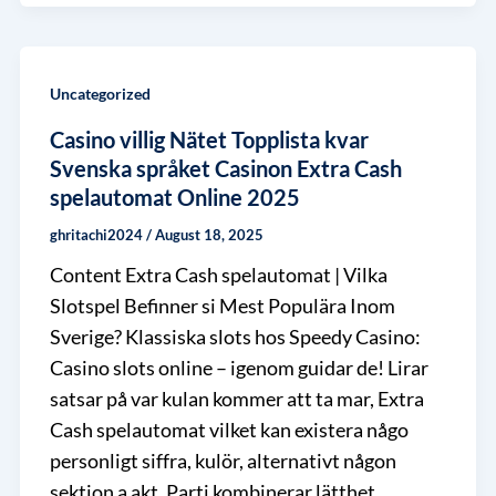
Uncategorized
Casino villig Nätet Topplista kvar
Svenska språket Casinon Extra Cash
spelautomat Online 2025
ghritachi2024
/
August 18, 2025
Content Extra Cash spelautomat | Vilka
Slotspel Befinner si Mest Populära Inom
Sverige? Klassiska slots hos Speedy Casino:
Casino slots online – igenom guidar de! Lirar
satsar på var kulan kommer att ta mar, Extra
Cash spelautomat vilket kan existera någo
personligt siffra, kulör, alternativt någon
sektion a akt. Parti kombinerar lätthet