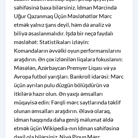
səhifəsinə baxa bilərsiniz. İdman Mərcində
Uğur Qazanmaq Üçün Məsləhətlər Mərc
etmək yalnız şans deyil, həm də analiz və
biliyə əsaslanmalıdır. İşdə bir neçə faydalı
məsləhət: Statistikaları izləyin:
Komandaların əvvəlki oyun performanslarını
araşdırın. Ən çox izlənilən liqalara fokuslanın:
Məsələn, Azərbaycan Premyer Liqası və ya
Avropa futbol yarışları. Bankroll idarəsi: Mərc
üçün ayrılan pulu düzgün bölüşdürün və
itkilərə hazır olun. Ən yaxşı əmsalları
müqayisə edin: Fərqli mərc saytlarında təklif
olunan əmsalları araşdırın. Əlavə olaraq,
idman haqqında daha geniş məlumat əldə
etmək üçün Wikipedia-nın İdman səhifəsinə
daxil ola bilərsiniz. Niyə Pinup Mərc