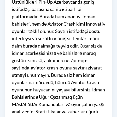
Üstünlükləri Pin-Up Azərbaycanda geniş
istifadəçi bazasına sahib etibarlı bir
platformadır. Burada həm ənənəvi idman
bahisləri, həm də Aviator Crash kimi innovativ
oyunlar təklif olunur. Saytın istifadəçi dostu
interfeysi və sürətli ödəniş sistemləri məni
daim burada qalmağa təşviq edir. Əgər siz də
idman azarkeşisinizsə və bahislərə maraq
göstərirsinizsə, apkpinup.net/pin-up-
saytinda-aviator-crash-oyunu saytını ziyarət
etməyi unutmayın. Burada siz həm idman
oyunlarına mərc edə, həm də Aviator Crash
oyununun həyəcanını yaşaya bilərsiniz. İdman
Bahislərində Uğur Qazanmaq üçün
Məsləhətlər Komandaları və oyunçuları yaxşı
analiz edin: Statistikalar və xəbərlər uğurlu