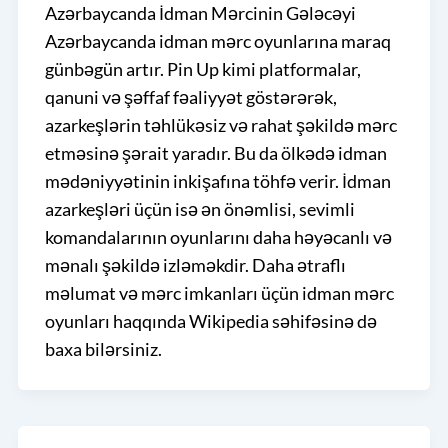
Azərbaycanda İdman Mərcinin Gələcəyi
Azərbaycanda idman mərc oyunlarına maraq
günbəgün artır. Pin Up kimi platformalar,
qanuni və şəffaf fəaliyyət göstərərək,
azarkeşlərin təhlükəsiz və rahat şəkildə mərc
etməsinə şərait yaradır. Bu da ölkədə idman
mədəniyyətinin inkişafına töhfə verir. İdman
azarkeşləri üçün isə ən önəmlisi, sevimli
komandalarının oyunlarını daha həyəcanlı və
mənalı şəkildə izləməkdir. Daha ətraflı
məlumat və mərc imkanları üçün idman mərc
oyunları haqqında Wikipedia səhifəsinə də
baxa bilərsiniz.