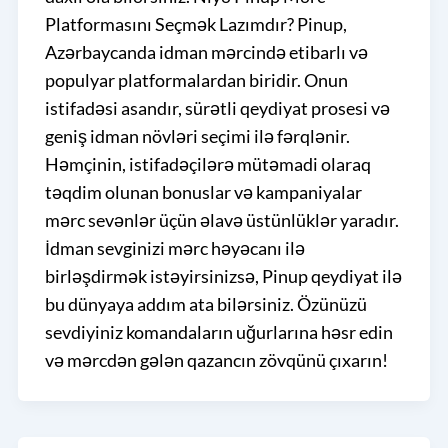
Platformasını Seçmək Lazımdır? Pinup,
Azərbaycanda idman mərcində etibarlı və
populyar platformalardan biridir. Onun
istifadəsi asandır, sürətli qeydiyat prosesi və
geniş idman növləri seçimi ilə fərqlənir.
Həmçinin, istifadəçilərə mütəmadi olaraq
təqdim olunan bonuslar və kampaniyalar
mərc sevənlər üçün əlavə üstünlüklər yaradır.
İdman sevginizi mərc həyəcanı ilə
birləşdirmək istəyirsinizsə, Pinup qeydiyat ilə
bu dünyaya addım ata bilərsiniz. Özünüzü
sevdiyiniz komandaların uğurlarına həsr edin
və mərcdən gələn qazancın zövqünü çıxarın!