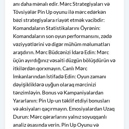
anı daha mənalı edir. Mərc Strategiyaları və
Tövsiyələr Pin Up oyunu ilə mərc edərkən
bəzi strategiyalara riayət etmək vacibdir:
Komandaların Statistikalarını Öyrənin:
Komandaların son oyun performansını, zədə
vəziyyətlərini və digər mühüm məlumatları
araşdırın. Mərc Büdcənizi İdarə Edin: Mərc
üçün ayırdığınız vəsaiti düzgün bölüşdürün və
itkilərdən qorxmayın. Canlı Mərc
İmkanlarından İstifadə Edin: Oyun zamanı
dəyişikliklərə uyğun olaraq mərcinizi
tənzimləyin. Bonus və Kampaniyalardan
Yararlanın: Pin Up-un təklif etdiyi bonusları
və aksiyaları qaçırmayın. Emosiyalardan Uzaq
Durun: Mərc qərarlarını yalnız soyuqqanlı
analiz əsasında verin. Pin Up Oyunu və