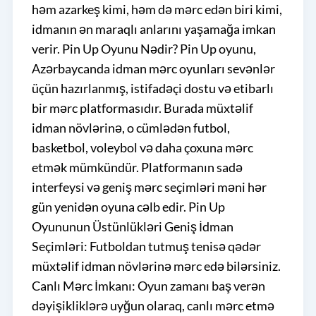
həm azarkeş kimi, həm də mərc edən biri kimi,
idmanın ən maraqlı anlarını yaşamağa imkan
verir. Pin Up Oyunu Nədir? Pin Up oyunu,
Azərbaycanda idman mərc oyunları sevənlər
üçün hazırlanmış, istifadəçi dostu və etibarlı
bir mərc platformasıdır. Burada müxtəlif
idman növlərinə, o cümlədən futbol,
basketbol, voleybol və daha çoxuna mərc
etmək mümkündür. Platformanın sadə
interfeysi və geniş mərc seçimləri məni hər
gün yenidən oyuna cəlb edir. Pin Up
Oyununun Üstünlükləri Geniş İdman
Seçimləri: Futboldan tutmuş tenisə qədər
müxtəlif idman növlərinə mərc edə bilərsiniz.
Canlı Mərc İmkanı: Oyun zamanı baş verən
dəyişikliklərə uyğun olaraq, canlı mərc etmə