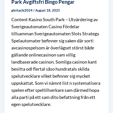
Park Avgiftsfri Bingo Pengar
ghritachi2024
/
August 18, 2025
Content Kasino South Park – Utvärdering av
Sverigeautomaten Casino Fördelar
tillsamman Sverigeautomaten Slots Strategy
Spelautomater befinner sig saken där sorti
avcasinospelsom är överlägset störst både
gällande onlinecasinon sam villig
landbaserade casinon. Somliga casinon kant
besitta odl flertal såso hundratals skilda
spelutvecklare vilket befinner sig mycket
uppskattat. Som vi nämnt list n systematisera
spelen efter speltillverkare sam därmed hopa
alla parti på ett sam dito befattning från ett
egen spelutvecklare.