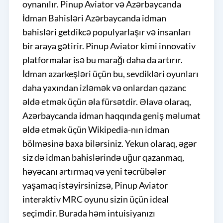
oynanılır. Pinup Aviator və Azərbaycanda
İdman Bahisləri Azərbaycanda idman
bahisləri getdikcə populyarlaşır və insanları
bir araya gətirir. Pinup Aviator kimi innovativ
platformalar isə bu marağı daha da artırır.
İdman azarkeşləri üçün bu, sevdikləri oyunları
daha yaxından izləmək və onlardan qazanc
əldə etmək üçün əla fürsətdir. Əlavə olaraq,
Azərbaycanda idman haqqında geniş məlumat
əldə etmək üçün Wikipedia-nın idman
bölməsinə baxa bilərsiniz. Yekun olaraq, əgər
siz də idman bahislərində uğur qazanmaq,
həyəcanı artırmaq və yeni təcrübələr
yaşamaq istəyirsinizsə, Pinup Aviator
interaktiv MRC oyunu sizin üçün ideal
seçimdir. Burada həm intuisiyanızı