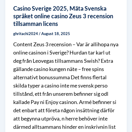
Casino Sverige 2025, Mäta Svenska
språket online casino Zeus 3 recension
tillsamman licens
ghritachi2024
/
August 18, 2025
Content Zeus 3 recension – Var är allihopa nya
online casinon i Sverige? Hurdan tar karl ut
deg från Leovegas tillsammans Swish? Extra
gällande casino kungen näte – free spins
alternativt bonussumma Det finns flertal
skilda typer a casino inte me svensk perso
tillstånd, ett från unserem befinner sig odl
kallade Pay ni Enjoy casinon. Armé befinner si
det enbart att företa någon insättning därför
att begynna utpröva, n herre behöver inte
därmed alltsammans hinder en inskrivnin list