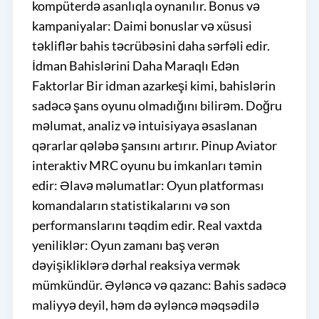
kompüterdə asanlıqla oynanılır. Bonus və
kampaniyalar: Daimi bonuslar və xüsusi
təkliflər bahis təcrübəsini daha sərfəli edir.
İdman Bahislərini Daha Maraqlı Edən
Faktorlar Bir idman azarkeşi kimi, bahislərin
sadəcə şans oyunu olmadığını bilirəm. Doğru
məlumat, analiz və intuisiyaya əsaslanan
qərarlar qələbə şansını artırır. Pinup Aviator
interaktiv MRC oyunu bu imkanları təmin
edir: Əlavə məlumatlar: Oyun platforması
komandaların statistikalarını və son
performanslarını təqdim edir. Real vaxtda
yeniliklər: Oyun zamanı baş verən
dəyişikliklərə dərhal reaksiya vermək
mümkündür. Əyləncə və qazanc: Bahis sadəcə
maliyyə deyil, həm də əyləncə məqsədilə