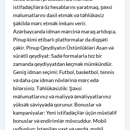
istifadəçilərə öz hesablarını yaratmaq, şəxsi
məlumatlarını daxil etmək və təhlükəsiz
şəkildə mərc etmək imkanı verir.
Azərbaycanda idman mərcinə maraq artdıqca,
Pinup kimi etibarlı platformalar da diqqəti
çəkir. Pinup Qeydiyatın Üstünlükləri Asan və
sürətli qeydiyat: Sadə formalarla tez bir
zamanda qeydiyyatdan keçmək mümkündür.
Geniş idman seçimi: Futbol, basketbol, tennis
və daha çox idman növlərinə mərc edə
bilərsiniz. Təhlükəsizlik: Şəxsi
məlumatlarınız və maliyyə əməliyyatlarınız
yüksək səviyyədə qorunur. Bonuslar və
kampaniyalar: Yeni istifadəçilər üçün müxtəlif
bonuslar və endirimlər mövcuddur. Mobil
uyğunluq: İstənilən vaxt və yerdə, mobil