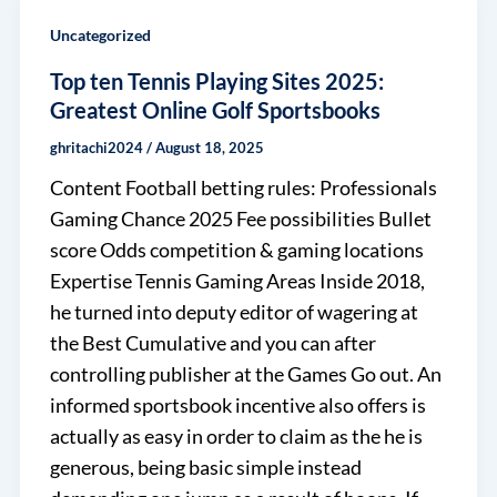
Uncategorized
Top ten Tennis Playing Sites 2025:
Greatest Online Golf Sportsbooks
ghritachi2024
/
August 18, 2025
Content Football betting rules: Professionals
Gaming Chance 2025 Fee possibilities Bullet
score Odds competition & gaming locations
Expertise Tennis Gaming Areas Inside 2018,
he turned into deputy editor of wagering at
the Best Cumulative and you can after
controlling publisher at the Games Go out. An
informed sportsbook incentive also offers is
actually as easy in order to claim as the he is
generous, being basic simple instead