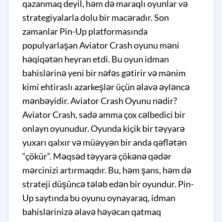
qazanmaq deyil, həm də maraqlı oyunlar və
strategiyalarla dolu bir macəradır. Son
zamanlar Pin-Up platformasında
populyarlaşan Aviator Crash oyunu məni
həqiqətən heyran etdi. Bu oyun idman
bahislərinə yeni bir nəfəs gətirir və mənim
kimi ehtiraslı azarkeşlər üçün əlavə əyləncə
mənbəyidir. Aviator Crash Oyunu nədir?
Aviator Crash, sadə amma çox cəlbedici bir
onlayn oyunudur. Oyunda kiçik bir təyyarə
yuxarı qalxır və müəyyən bir anda qəflətən
“çökür”. Məqsəd təyyarə çökənə qədər
mərcinizi artırmaqdır. Bu, həm şans, həm də
strateji düşüncə tələb edən bir oyundur. Pin-
Up saytında bu oyunu oynayaraq, idman
bahislərinizə əlavə həyəcan qatmaq