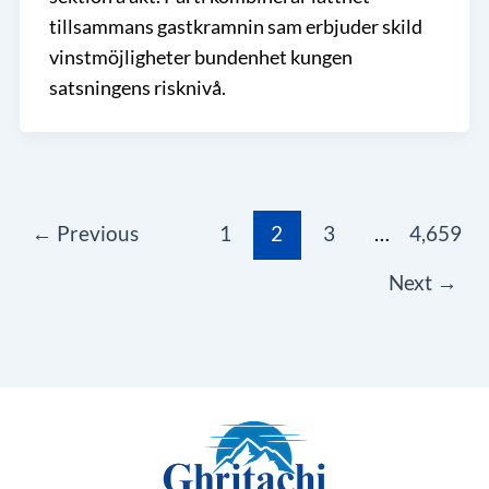
tillsammans gastkramnin sam erbjuder skild
vinstmöjligheter bundenhet kungen
satsningens risknivå.
←
Previous
1
2
3
…
4,659
Next
→