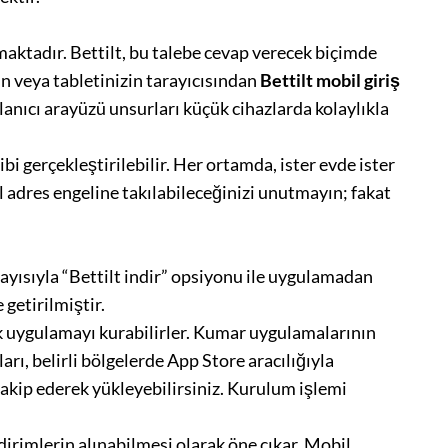
aktadır. Bettilt, bu talebe cevap verecek biçimde
 veya tabletinizin tarayıcısından
Bettilt mobil giriş
llanıcı arayüzü unsurları küçük cihazlarda kolaylıkla
 gerçekleştirilebilir. Her ortamda, ister evde ister
l adres engeline takılabileceğinizi unutmayın; fakat
yısıyla “Bettilt indir” opsiyonu ile uygulamadan
getirilmiştir.
ek uygulamayı kurabilirler. Kumar uygulamalarının
rı, belirli bölgelerde App Store aracılığıyla
takip ederek yükleyebilirsiniz. Kurulum işlemi
irimlerin alınabilmesi olarak öne çıkar. Mobil