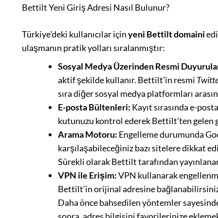
Bettilt Yeni Giriş Adresi Nasıl Bulunur?
Türkiye’deki kullanıcılar için
yeni Bettilt domaini
edi
ulaşmanın pratik yolları sıralanmıştır:
Sosyal Medya Üzerinden Resmi Duyurula
aktif şekilde kullanır. Bettilt’in resmi
Twitt
sıra diğer sosyal medya platformları arasın
E-posta Bültenleri:
Kayıt sırasında e-posta 
kutunuzu kontrol ederek Bettilt’ten gelen gü
Arama Motoru:
Engelleme durumunda Goo
karşılaşabileceğiniz bazı sitelere dikkat ed
Sürekli olarak Bettilt tarafından yayınlanan
VPN ile Erişim:
VPN kullanarak engellenmiş
Bettilt’in orijinal adresine bağlanabilirsi
Daha önce bahsedilen yöntemler sayesind
sonra, adres bilgisini favorilerinize ekleme