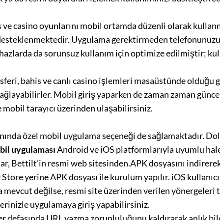
ve casino oyunlarını mobil ortamda düzenli olarak kullanm
desteklenmektedir. Uygulama gerektirmeden telefonunuzun
ihazlarda da sorunsuz kullanım için optimize edilmiştir; ku
ri, bahis ve canlı casino işlemleri masaüstünde olduğu gibi
m sağlayabilirler. Mobil giriş yaparken de zaman zaman günce
mobil tarayıcı üzerinden ulaşabilirsiniz.
nında özel mobil uygulama seçeneği de sağlamaktadır. Dola
bil uygulaması
Android ve iOS platformlarıyla uyumlu hale 
ar, Bettilt’in resmi web sitesinden.APK dosyasını indirer
tore yerine APK dosyası ile kurulum yapılır. iOS kullanıcıla
 mevcut değilse, resmi site üzerinden verilen yönergeleri 
rinizle uygulamaya giriş yapabilirsiniz.
r defasında URL yazma zorunluluğunu kaldırarak anlık bild