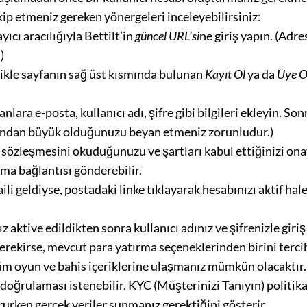
kip etmeniz gereken yönergeleri inceleyebilirsiniz:
yıcı aracılığıyla Bettilt’in
güncel URL’si
ne giriş yapın. (Adre
)
ikle sayfanın sağ üst kısmında bulunan
Kayıt Ol
ya da
Üye O
anlara e-posta, kullanıcı adı, şifre gibi bilgileri ekleyin. So
 yaşından büyük olduğunuzu beyan etmeniz zorunludur.)
 sözleşmesini okuduğunuzu ve şartları kabul ettiğinizi o
ma bağlantısı gönderebilir.
li geldiyse, postadaki linke tıklayarak hesabınızı aktif hal
 aktive edildikten sonra kullanıcı adınız ve şifrenizle gir
kirse, mevcut para yatırma seçeneklerinden birini tercih
tüm oyun ve bahis içeriklerine ulaşmanız mümkün olacaktır. 
 doğrulaması istenebilir. KYC (Müşterinizi Tanıyın) politik
rurken gerçek veriler sunmanız gerektiğini gösterir.