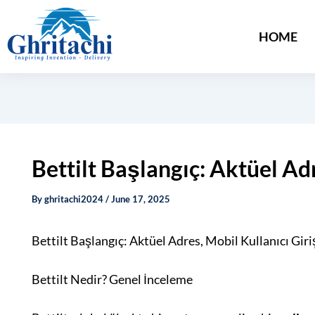
HOME
Bettilt Başlangıç: Aktüel Ad
By
ghritachi2024
/
June 17, 2025
Bettilt Başlangıç: Aktüel Adres, Mobil Kullanıcı Gir
Bettilt Nedir? Genel İnceleme