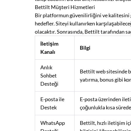
Bettilt Müşteri Hizmetleri
Bir platformun güvenilirliğini ve kalitesin
hedefler. Siteyi kullanırken karşılaşabilece
olacaktır. Sonrasında, Bettilt tarafından sa
İletişim
Bilgi
Kanalı
Anlık
Bettilt web sitesinde b
Sohbet
yatırma, bonus gibi ko
Desteği
E-posta ile
E-posta üzerinden ileti
Destek
çoğunlukla kısa süred
WhatsApp
Bettilt, hızlı iletişi
Desteği
bilgisini öğrenebilirsi