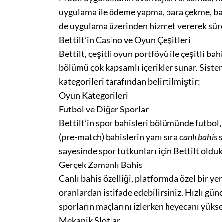
uygulama ile ödeme yapma, para çekme, bahi
de uygulama üzerinden hizmet vererek sür
Bettilt’in Casino ve Oyun Çeşitleri
Bettilt, çeşitli oyun portföyü ile çeşitli b
bölümü çok kapsamlı içerikler sunar. Siste
kategorileri tarafından belirtilmiştir:
Oyun Kategorileri
Futbol ve Diğer Sporlar
Bettilt’in spor bahisleri bölümünde futbol, 
(pre-match) bahislerin yanı sıra
canlı bahis
s
sayesinde spor tutkunları için Bettilt olduk
Gerçek Zamanlı Bahis
Canlı bahis özelliği, platformda özel bir y
oranlardan istifade edebilirsiniz. Hızlı gün
sporların maçlarını izlerken heyecanı yüksel
Mekanik Slotlar