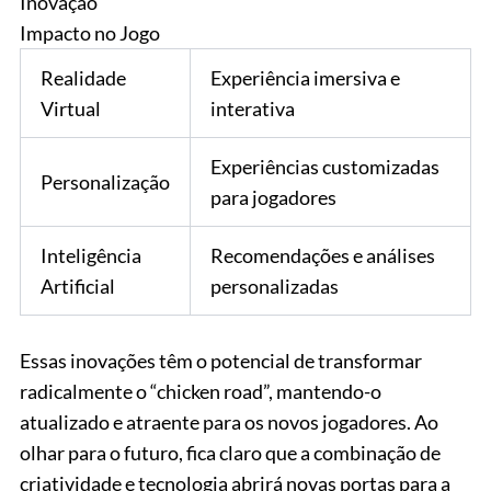
Inovação
Impacto no Jogo
Realidade
Experiência imersiva e
Virtual
interativa
Experiências customizadas
Personalização
para jogadores
Inteligência
Recomendações e análises
Artificial
personalizadas
Essas inovações têm o potencial de transformar
radicalmente o “chicken road”, mantendo-o
atualizado e atraente para os novos jogadores. Ao
olhar para o futuro, fica claro que a combinação de
criatividade e tecnologia abrirá novas portas para a