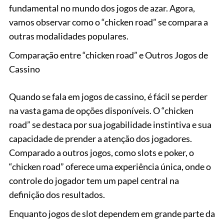
fundamental no mundo dos jogos de azar. Agora,
vamos observar como o “chicken road” se compara a
outras modalidades populares.
Comparação entre “chicken road” e Outros Jogos de
Cassino
Quando se fala em jogos de cassino, é fácil se perder
na vasta gama de opções disponíveis. O “chicken
road” se destaca por sua jogabilidade instintiva e sua
capacidade de prender a atenção dos jogadores.
Comparado a outros jogos, como slots e poker, o
“chicken road” oferece uma experiência única, onde o
controle do jogador tem um papel central na
definição dos resultados.
Enquanto jogos de slot dependem em grande parte da