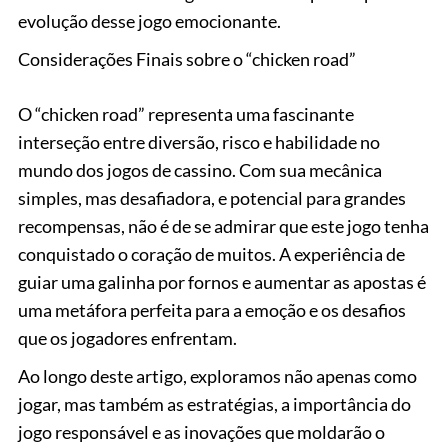
evolução desse jogo emocionante.
Considerações Finais sobre o “chicken road”
O “chicken road” representa uma fascinante
interseção entre diversão, risco e habilidade no
mundo dos jogos de cassino. Com sua mecânica
simples, mas desafiadora, e potencial para grandes
recompensas, não é de se admirar que este jogo tenha
conquistado o coração de muitos. A experiência de
guiar uma galinha por fornos e aumentar as apostas é
uma metáfora perfeita para a emoção e os desafios
que os jogadores enfrentam.
Ao longo deste artigo, exploramos não apenas como
jogar, mas também as estratégias, a importância do
jogo responsável e as inovações que moldarão o