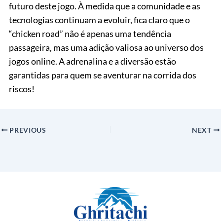
futuro deste jogo. À medida que a comunidade e as
tecnologias continuam a evoluir, fica claro que o
“chicken road” não é apenas uma tendência
passageira, mas uma adição valiosa ao universo dos
jogos online. A adrenalina e a diversão estão
garantidas para quem se aventurar na corrida dos
riscos!
PREVIOUS
NEXT