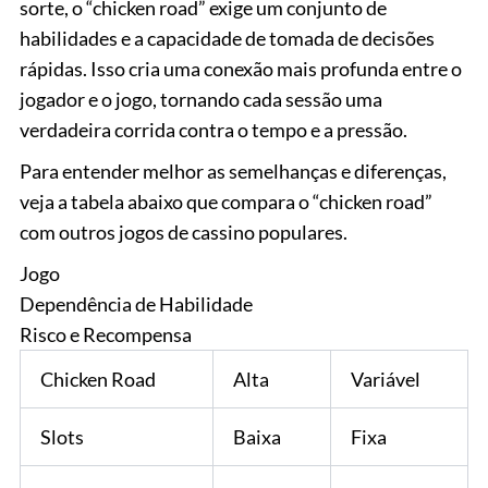
sorte, o “chicken road” exige um conjunto de
habilidades e a capacidade de tomada de decisões
rápidas. Isso cria uma conexão mais profunda entre o
jogador e o jogo, tornando cada sessão uma
verdadeira corrida contra o tempo e a pressão.
Para entender melhor as semelhanças e diferenças,
veja a tabela abaixo que compara o “chicken road”
com outros jogos de cassino populares.
Jogo
Dependência de Habilidade
Risco e Recompensa
Chicken Road
Alta
Variável
Slots
Baixa
Fixa