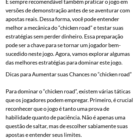
É sempre recomendável também praticar o jogo em
versões de demonstração antes de se aventurar com
apostas reais. Dessa forma, você pode entender
melhor a mecânica do “chicken road” e testar suas
estratégias sem perder dinheiro. Essa preparação
pode ser a chave para se tornar um jogador bem-
sucedido neste jogo. Agora, vamos explorar algumas
das melhores estratégias para dominar este jogo.
Dicas para Aumentar suas Chances no “chicken road”
Para dominar o “chicken road”, existem várias táticas
que os jogadores podem empregar. Primeiro, é crucial
reconhecer que o jogo é tanto uma prova de
habilidade quanto de paciência. Não é apenas uma
questão de saltar, mas de escolher sabiamente suas
apostas e entender seus limites.