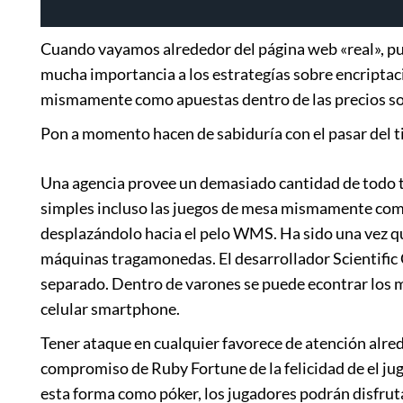
Cuando vayamos alrededor del página web «real», pud
mucha importancia a los estrategías sobre encriptac
mismamente­ como apuestas dentro de las precios sobr
Pon a momento hacen de sabiduría con el pasar del ti
Una agencia provee un demasiado cantidad de todo t
simples incluso las juegos de mesa mismamente­ com
desplazándolo hacia el pelo WMS. Ha sido una vez qu
máquinas tragamonedas. El desarrollador Scientific
separado. Dentro de varones se puede econtrar los m
celular smartphone.
Tener ataque en cualquier favorece de atención alred
compromiso de Ruby Fortune de la felicidad de el jug
esta forma­ como póker, los jugadores podrán disfrut