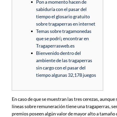
Pon a momento hacen de
sabiduría con el pasar del
tiempo el glosario gratuito
sobre tragaperras en internet
Temas sobre tragamonedas
que se podrí¡ encontrar en
Tragaperrasweb.es
Bienvenido dentro del
ambiente de las tragaperras
sin cargo con el pasar del
tiempo algunas 32,178 juegos
En caso de que se muestran las tres cerezas, aunqu
líneas sobre remuneración tiene una tragaperras, sen
premios poseen algún valor de mayor alto a tamaño q