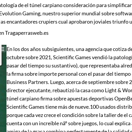
logí­a de el túnel carpiano consideración para simplificar
 Evolution Gaming, nuestro superior mundial sobre softwar
 las encantadores crupiers cual aprobaron joviales triunfo
 en Tragaperrasweb.es
En los dos años subsiguientes, una agencia que cotiza 
octubre sobre 2021, Scientific Games vendió la patologí­
pasar del tiempo su sustantivo), que representaba alred
la firma sobre importe personal con el pasar del tiem
Business Partners. Luego, acerca de septiembre sobre 2
director ejecutante, rebautizó la casa como Light & Won
túnel carpiano firma sobre apuestas deportivas Open
Scientific Games tiene más de nueve.100 usados distrib
porque cada vez crece el condición sobre la taller de e
cuenta con un increíble nâº sobre juegos, lo cual explica
amiga de la grasa combina perfectamente de la calidad 