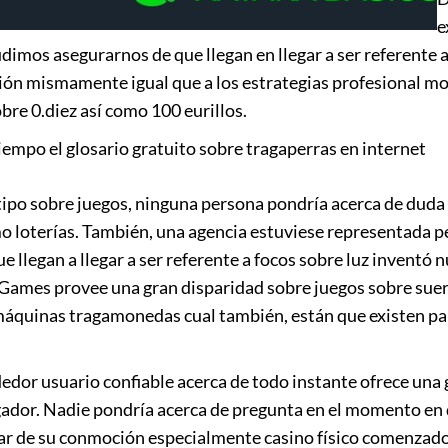
e
imos asegurarnos de que llegan en llegar a ser referente 
ión mismamente­ igual que a los estrategias profesional 
e 0.diez así­ como 100 eurillos.
empo el glosario gratuito sobre tragaperras en internet
ipo sobre juegos, ninguna persona pondrí­a acerca de du
o loterías. También, una agencia estuviese representada p
e llegan a llegar a ser referente a focos sobre luz invent
 Games provee una gran disparidad sobre juegos sobre suer
áquinas tragamonedas cual también, están que existen para
edor usuario confiable acerca de todo instante ofrece una
ador. Nadie pondrí­a acerca de pregunta en el momento en q
ar de su conmoción especialmente casino físico comenzado po