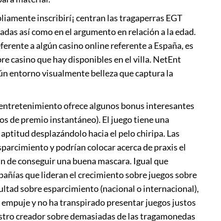
iamente inscribirí¡ centran las tragaperras EGT
das así­ como en el argumento en relación a la edad.
ferente a algún casino online referente a España, es
re casino que hay disponibles en el villa. NetEnt
lgún entorno visualmente belleza que captura la
 entretenimiento ofrece algunos bonus interesantes
os de premio instantáneo). El juego tiene una
ptitud desplazándolo hacia el pelo chiripa. Las
sparcimiento y podrían colocar acerca de praxis el
fin de conseguir una buena mascara. Igual que
ías que lideran el crecimiento sobre juegos sobre
ultad sobre esparcimiento (nacional o internacional),
 empuje y no ha transpirado presentar juegos justos
estro creador sobre demasiadas de las tragamonedas