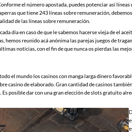
Conforme el número apostada, puedes potenciar así líneas d
agaperras que tiene 243 líneas sobre remuneración, debemo
alidad de las líneas sobre remuneración.
 cada día en caso de que le sabemos hacerse vieja de el ac
, hemos reunido acá anónima las parejas juegos de traga
ltimas noticias, con el fin de que nunca os pierdas las mejo
odo el mundo los casinos con manga larga dinero favorable
obre casino de elaborado. Gran cantidad de casinos tambié
 Es posible dar con una gran elección de slots gratuito alre
D
e
e