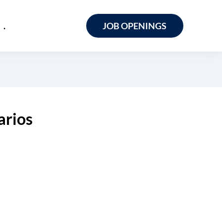
.
JOB OPENINGS
arios