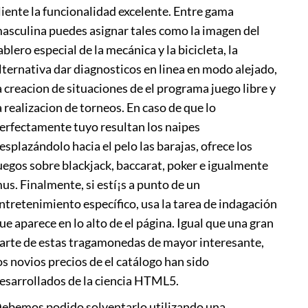
liente la funcionalidad excelente. Entre gama
asculina puedes asignar tales como la imagen del
ablero especial de la mecánica y la bicicleta, la
lternativa dar diagnosticos en linea en modo alejado,
a creacion de situaciones de el programa juego libre y
a realizacion de torneos. En caso de que lo
erfectamente tuyo resultan los naipes
esplazándolo hacia el pelo las barajas, ofrece los
uegos sobre blackjack, baccarat, poker e igualmente
us. Finalmente, si estí¡s a punto de un
ntretenimiento específico, usa la tarea de indagación
ue aparece en lo alto de el página. Igual que una gran
arte de estas tragamonedas de mayor interesante,
os novios precios de el catálogo han sido
esarrollados de la ciencia HTML5.
ebemos podido solventarlo utilizando una