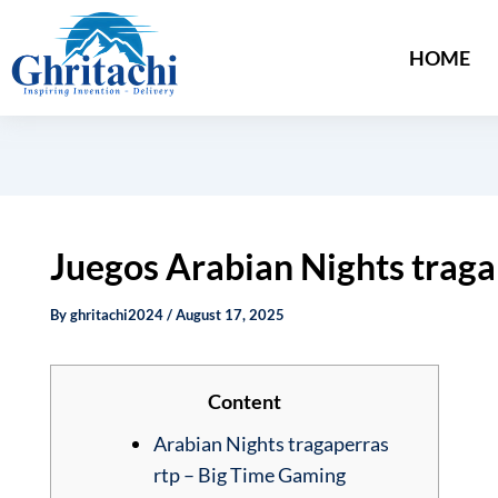
HOME
Juegos Arabian Nights traga
By
ghritachi2024
/
August 17, 2025
Content
Arabian Nights tragaperras
rtp – Big Time Gaming