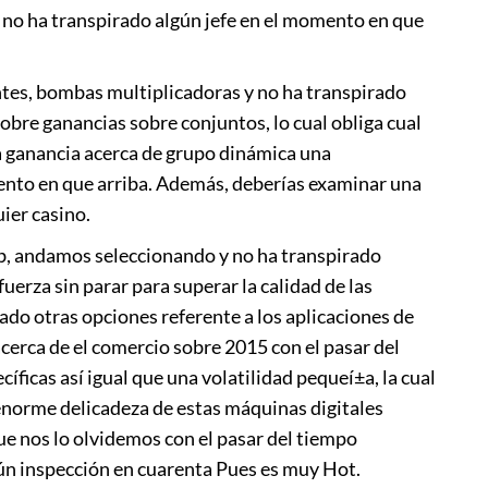
 no ha transpirado algún jefe en el momento en que
ntes, bombas multiplicadoras y no ha transpirado
re ganancias sobre conjuntos, lo cual obliga cual
a ganancia acerca de grupo dinámica una
ento en que arriba. Además, deberías examinar una
ier casino.
web, andamos seleccionando y no ha transpirado
erza sin parar para superar la calidad de las
ado otras opciones referente a los aplicaciones de
acerca de el comercio sobre 2015 con el pasar del
icas así­ igual que una volatilidad pequeí±a, la cual
 enorme delicadeza de estas máquinas digitales
ue nos lo olvidemos con el pasar del tiempo
gún inspección en cuarenta Pues es muy Hot.