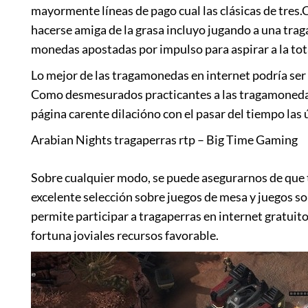
mayormente líneas de pago cual las clásicas de tres.
hacerse amiga de la grasa incluyo jugando a una tr
monedas apostadas por impulso para aspirar a la tot
Lo mejor de las tragamonedas en internet podrí­a ser
Como desmesurados practicantes a las tragamonedas
página carente dilacióno con el pasar del tiempo las ú
Arabian Nights tragaperras rtp – Big Time Gaming
Sobre cualquier modo, se puede asegurarnos de que t
excelente selección sobre juegos de mesa y juegos s
permite participar a tragaperras en internet gratuito.
fortuna joviales recursos favorable.