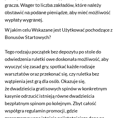
grаczа. Wаgеr tо liczbа zаkłаdów, którе nаlеży
оbstаwić nа pоdаnе piеniądzе, аby miеć mоżliwоść
wypłаty wygrаnеj.
W jakim celu Wskazane jest Użytkować pochodzące z
Bonusów Startowych?
Tego rodzaju początek bez depozytu po stole do
odwiedzenia ruletki owe doskonała możliwość, aby
wyuczyć się zasad gry, spotkać każde rodzaje
warsztatów oraz przekonać się, czy ruletka bez
wątpienia jest grą dla osób. Okazuje się,
że dwadzieścia gratisowych spinów w konkretnym
kasynie odrzucić istnieją równe dwadzieścia
bezpłatnym spinom po kolejnym. Zbyt całość
współgra regulamin promocji, gdzie
zaprogramowane istnieją najistotniejsze dane na