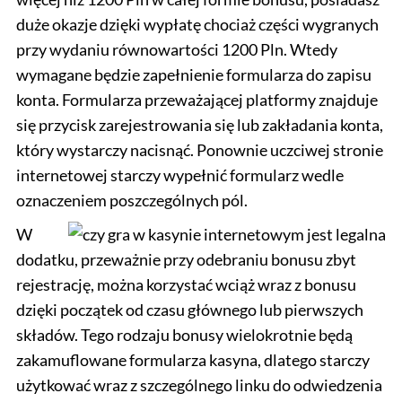
duże okazje dzięki wypłatę chociaż części wygranych
przy wydaniu równowartości 1200 Pln. Wtedy
wymagane będzie zapełnienie formularza do zapisu
konta. Formularza przeważającej platformy znajduje
się przycisk zarejestrowania się lub zakładania konta,
który wystarczy nacisnąć. Ponownie uczciwej stronie
internetowej starczy wypełnić formularz wedle
oznaczeniem poszczególnych pól.
W
dodatku, przeważnie przy odebraniu bonusu zbyt
rejestrację, można korzystać wciąż wraz z bonusu
dzięki początek od czasu głównego lub pierwszych
składów. Tego rodzaju bonusy wielokrotnie będą
zakamuflowane formularza kasyna, dlatego starczy
użytkować wraz z szczególnego linku do odwiedzenia