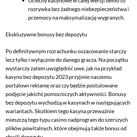
Uciechy kasynowe w całej wersji demo to
rozrywka bez żadnego niebezpieczeństwa i
przemocy na maksymalizację wygranych.
Ekskluzywne bonusy bez depozytu
Po definitywnym rozrachunku oszacowanie starczy
lecz tylko i wyłącznie do danego gracza. Na początku
wystarczy zatem uwzględnić owe, jak na przykład
kasyno bez depozytu 2023 przyjmie naszemu
portalowi reklamę oraz czy będzie postulowane
podjęcie jakichś pomocniczych aktywności. Bonusy
bez depozytu wychodzą w kasynach w następujących
wariantach. Skutkiem tego kasyna przeważnie
mieszczą tego typu casino nadprogram do szerszych
plików powitalnych, które obejmują także bonus od
chwili depozytu.