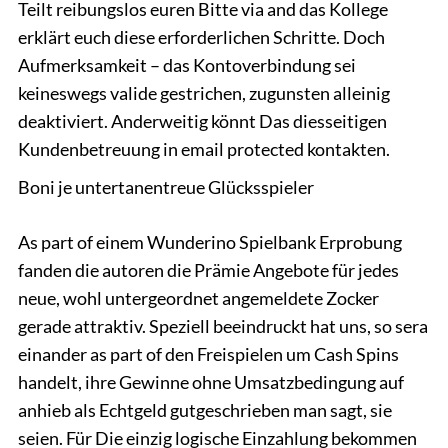
Teilt reibungslos euren Bitte via and das Kollege
erklärt euch diese erforderlichen Schritte. Doch
Aufmerksamkeit – das Kontoverbindung sei
keineswegs valide gestrichen, zugunsten alleinig
deaktiviert.
Anderweitig könnt Das diesseitigen
Kundenbetreuung in email protected kontakten.
Boni je untertanentreue Glücksspieler
As part of einem Wunderino Spielbank Erprobung
fanden die autoren die Prämie Angebote für jedes
neue, wohl untergeordnet angemeldete Zocker
gerade attraktiv. Speziell beeindruckt hat uns, so sera
einander as part of den Freispielen um Cash Spins
handelt, ihre Gewinne ohne Umsatzbedingung auf
anhieb als Echtgeld gutgeschrieben man sagt, sie
seien. Für Die einzig logische Einzahlung bekommen