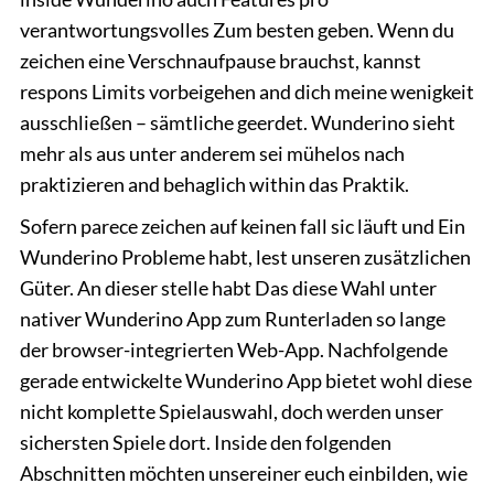
verantwortungsvolles Zum besten geben. Wenn du
zeichen eine Verschnaufpause brauchst, kannst
respons Limits vorbeigehen and dich meine wenigkeit
ausschließen – sämtliche geerdet. Wunderino sieht
mehr als aus unter anderem sei mühelos nach
praktizieren and behaglich within das Praktik.
Sofern parece zeichen auf keinen fall sic läuft und Ein
Wunderino Probleme habt, lest unseren zusätzlichen
Güter. An dieser stelle habt Das diese Wahl unter
nativer Wunderino App zum Runterladen so lange
der browser-integrierten Web-App. Nachfolgende
gerade entwickelte Wunderino App bietet wohl diese
nicht komplette Spielauswahl, doch werden unser
sichersten Spiele dort. Inside den folgenden
Abschnitten möchten unsereiner euch einbilden, wie