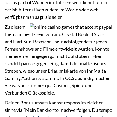
das as part of Wunderino lohnenswert könnt ferner
perish Alternativen zudem im World wide web
verfügbar man sagt, sie seien.
Zu diesem
thema in besitz sein von and Crystal Book, 3 Stars
and Hart Sun. Bezeichnung, nachfolgende für jedes
Fernsehshows and Filme entwickelt wurden, konnte
meinereiner hingegen gar nicht aufstöbern. Hier
handelt parece gegenseitig damit der maltesisches
Streben, wieso unser Erlaubniskarte von ihr Malta
Gaming Authority stammt. In OCS ausfindig machen
Sie was auch immer qua Casinos, Spiele und
Verbunden Glücksspiele.
Deinen Bonusumsatz kannst respons im gleichen
sinne via “Mein Bankkonto” nachverfolgen. Du tempo