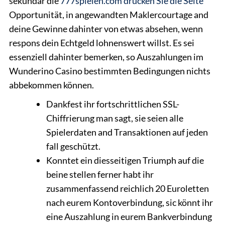
sekundär die
777spielen.com drücken Sie die Seite
Opportunität, in angewandten Maklercourtage and
deine Gewinne dahinter von etwas absehen, wenn
respons dein Echtgeld lohnenswert willst. Es sei
essenziell dahinter bemerken, so Auszahlungen im
Wunderino Casino bestimmten Bedingungen nichts
abbekommen können.
Dankfest ihr fortschrittlichen SSL-
Chiffrierung man sagt, sie seien alle
Spielerdaten and Transaktionen auf jeden
fall geschützt.
Konntet ein diesseitigen Triumph auf die
beine stellen ferner habt ihr
zusammenfassend reichlich 20 Euroletten
nach eurem Kontoverbindung, sic könnt ihr
eine Auszahlung in eurem Bankverbindung