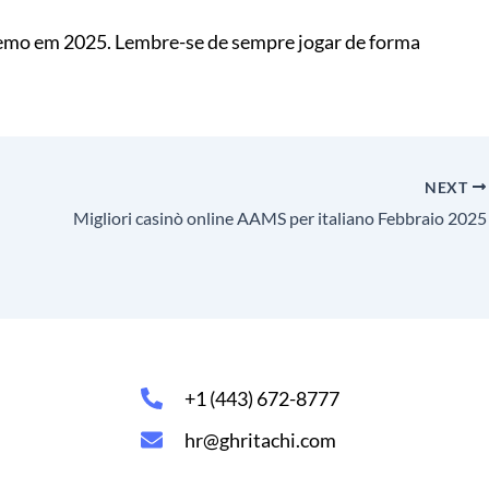
r Demo em 2025. Lembre-se de sempre jogar de forma
NEXT
Migliori casinò online AAMS per italiano Febbraio 2025
+1 (443) 672-8777
hr@ghritachi.com