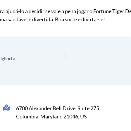
ra ajudá-lo a decidir se vale a pena jogar o Fortune Tige
ma saudável e divertida. Boa sorte e divirta-se!
Scompiglio Online Bônus de boas-vindas Bruce Bet Non AAMS Migliori anche Sicuri Casa da gioco Italiani 2025
6700 Alexander Bell Drive, Suite 275
Columbia, Maryland 21046, US