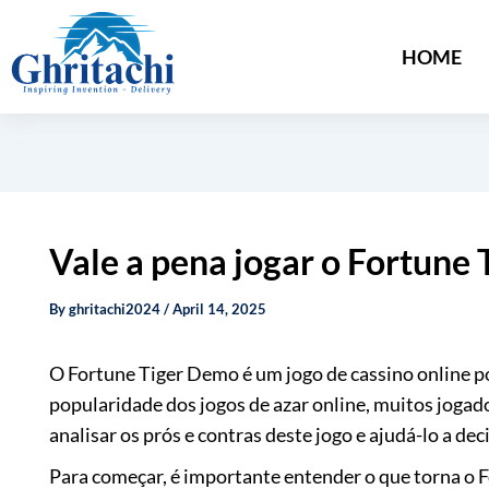
HOME
Vale a pena jogar o Fortun
By
ghritachi2024
/
April 14, 2025
O Fortune Tiger Demo é um jogo de cassino online p
popularidade dos jogos de azar online, muitos joga
analisar os prós e contras deste jogo e ajudá-lo a dec
Para começar, é importante entender o que torna o F