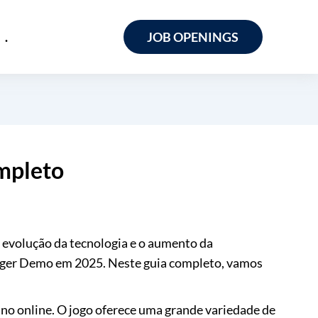
.
JOB OPENINGS
ompleto
 evolução da tecnologia e o aumento da
 Tiger Demo em 2025. Neste guia completo, vamos
ino online. O jogo oferece uma grande variedade de