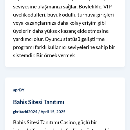
seviyesine ulaşmanızı sağlar. Böylelikle, VIP
üyelik ödülleri, büyük ödüllü turnuva girişleri
veya kazançlarınıza daha kolay erişim gibi
üyelerin daha yüksek kazanç elde etmesine
yardımcı olur. Oyuncu statüsü geliştirme
programı farklı kullanıcı seviyelerine sahip bir
sistemdir. Bir örnek vermek
aprBY
Bahis Sitesi Tanıtımı
ghritachi2024
/
April 15, 2025
Bahis Sitesi Tanıtımı Casino, güçlü bir