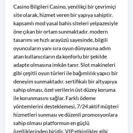
Casino Bilgileri Casino, yenilikçi bir çevrimiçi
site olarak, hizmet veren bir yapıya sahiptir.
kapsamlı mod yasal bahis siteleri yelpazesiyle
öne çıkan bir ortam sunmaktadır. modern
tasarımı ve hızlı arayüzü sayesinde, bilgili
oyuncuların yanı sıra oyun dünyasına adım
atan kullanıcıların da konforlu bir şekilde
adapte olmasına imkân tanır. Slot makineleri
gibi çeşitli oyun türleri ile bağımlılık yapıcı bir
deneyim sunmaktadır. sertifikalı bir altyapıya
sahip olması, özel verilerin üst düzey koruma
ile korunmasını sağlar. Farklı ödeme
yöntemlerini desteklemesi, 7/24 aktif müşteri
hizmetleri sunması ve düzenli promosyonlara
sahip olması platformun en güçlü
özelliklerinden biridir. VIP etkinlikler gibi