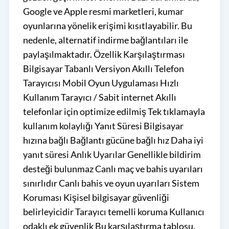
Google ve Apple resmi marketleri, kumar
oyunlarına yönelik erişimi kısıtlayabilir. Bu
nedenle, alternatif indirme bağlantıları ile
paylaşılmaktadır. Özellik Karşılaştırması
Bilgisayar Tabanlı Versiyon Akıllı Telefon
Tarayıcısı Mobil Oyun Uygulaması Hızlı
Kullanım Tarayıcı / Sabit internet Akıllı
telefonlar için optimize edilmiş Tek tıklamayla
kullanım kolaylığı Yanıt Süresi Bilgisayar
hızına bağlı Bağlantı gücüne bağlı hız Daha iyi
yanıt süresi Anlık Uyarılar Genellikle bildirim
desteği bulunmaz Canlı maç ve bahis uyarıları
sınırlıdır Canlı bahis ve oyun uyarıları Sistem
Koruması Kişisel bilgisayar güvenliği
belirleyicidir Tarayıcı temelli koruma Kullanıcı
odaklı ek güvenlik Bu karşılaştırma tablosu,