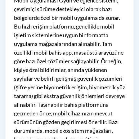
Mobil Uygulaması Oyun ve eğlence sistemi,
çevrimiçi sürüme destekleyici olarak bazı
bölgelerde özel bir mobil uygulama da sunar.
Bu hızlı erişim platformu, genellikle mobil
işletim sistemlerine uygun bir formatta
uygulama mağazalarından alınabilir. Tam
özellikli mobil bahis app, masaüstü arayüzüne
göre bazı özel çözümler sağlayabilir. Örneğin,
kişiye özel bildirimler, anında yüklenen
sayfalar ve belirli gelişmiş güvenlik çözümleri
(şifre yerine biyometrik erişim, biyometrik yüz
tarama) gibi ekstra güvenlik önlemleri devreye
alınabilir. Taşınabilir bahis platformuna
geçmeden önce, mobil cihazınızın mevcut
sürümünün gözden geçirilmesi önerilir. Bazı
durumlarda, mobil ekosistem mağazaları,