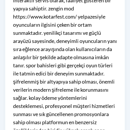
interaktif servis olarak, faaliyet gösteren bir
yapıya sahiptir. zengin mod
https://www.kotarfest.com/ yelpazesiyle
oyuncuların ilgisini çeken bir ortam
sunmaktadır. yenilikçi tasarımı ve güçlü
arayüzü sayesinde, deneyimli oyuncuların yanı
sıra eğlence arayışında olan kullanıcıların da
anlaşılır bir şekilde adapte olmasına imkân
tanır. spor bahisleri gibi gerçekçi oyun türleri
ile tatmin edici bir deneyim sunmaktadır.
şifrelenmiş bir altyapıya sahip olması, önemli
verilerin modern şifreleme ile korunmasını
sağlar. kolay ödeme yöntemlerini
desteklemesi, profesyonel müşteri hizmetleri
sunması ve sık güncellenen promosyonlara
sahip olması platformun en benzersiz