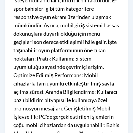
isteyen kullanıcılar için kritik bir faktördür. E-
spor bahisleri gibi tüm kategorilere
responsive oyun ekranı üzerinden ulaşmak
mümkündür. Ayrıca, mobil giriş sistemi hassas
dokunuşlara duyarlı olduğu için menü
geçişleri son derece etkileşimli hâle gelir. İşte
taşınabilir oyun platformunun öne çıkan
noktaları: Pratik Kullanım: Sistem
uyumluluğu sayesinde çevrimiçi erişim.
Optimize Edilmiş Performans: Mobil
cihazlarla tam uyumlu etkinleştirilmiş sayfa
açılma süresi. Anında Bilgilendirme: Kullanıcı
bazlı bildirim altyapısı ile kullanıcıya özel
promosyon mesajları. Genişletilmiş Mobil
İşlevsellik: PC’de gerçekleştirilen işlemlerin
çoğu mobil cihazlardan da uygulanabilir. Bahis