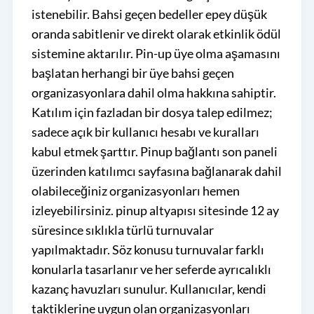
istenebilir. Bahsi geçen bedeller epey düşük
oranda sabitlenir ve direkt olarak etkinlik ödül
sistemine aktarılır. Pin-up üye olma aşamasını
başlatan herhangi bir üye bahsi geçen
organizasyonlara dahil olma hakkına sahiptir.
Katılım için fazladan bir dosya talep edilmez;
sadece açık bir kullanıcı hesabı ve kuralları
kabul etmek şarttır. Pinup bağlantı son paneli
üzerinden katılımcı sayfasına bağlanarak dahil
olabileceğiniz organizasyonları hemen
izleyebilirsiniz. pinup altyapısı sitesinde 12 ay
süresince sıklıkla türlü turnuvalar
yapılmaktadır. Söz konusu turnuvalar farklı
konularla tasarlanır ve her seferde ayrıcalıklı
kazanç havuzları sunulur. Kullanıcılar, kendi
taktiklerine uygun olan organizasyonları