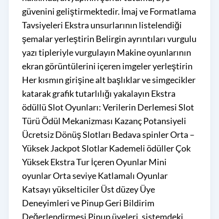
güvenini geliştirmektedir. İmaj ve Formatlama
Tavsiyeleri Ekstra unsurlarının listelendiği
şemalar yerleştirin Belirgin ayrıntıları vurgulu
yazı tipleriyle vurgulayın Makine oyunlarının
ekran görüntülerini içeren imgeler yerleştirin
Her kısmın girişine alt başlıklar ve simgecikler
katarak grafik tutarlılığı yakalayın Ekstra
ödüllü Slot Oyunları: Verilerin Derlemesi Slot
Türü Ödül Mekanizması Kazanç Potansiyeli
Ücretsiz Dönüş Slotları Bedava spinler Orta –
Yüksek Jackpot Slotlar Kademeli ödüller Çok
Yüksek Ekstra Tur İçeren Oyunlar Mini
oyunlar Orta seviye Katlamalı Oyunlar
Katsayı yükselticiler Üst düzey Üye
Deneyimleri ve Pinup Geri Bildirim
Değerlendirmesi Pinup üyeleri, sistemdeki