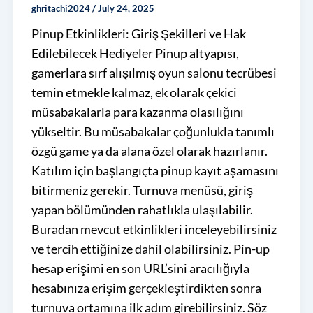
ghritachi2024
/
July 24, 2025
Pinup Etkinlikleri: Giriş Şekilleri ve Hak
Edilebilecek Hediyeler Pinup altyapısı,
gamerlara sırf alışılmış oyun salonu tecrübesi
temin etmekle kalmaz, ek olarak çekici
müsabakalarla para kazanma olasılığını
yükseltir. Bu müsabakalar çoğunlukla tanımlı
özgü game ya da alana özel olarak hazırlanır.
Katılım için başlangıçta pinup kayıt aşamasını
bitirmeniz gerekir. Turnuva menüsü, giriş
yapan bölümünden rahatlıkla ulaşılabilir.
Buradan mevcut etkinlikleri inceleyebilirsiniz
ve tercih ettiğinize dahil olabilirsiniz. Pin-up
hesap erişimi en son URL’sini aracılığıyla
hesabınıza erişim gerçekleştirdikten sonra
turnuva ortamına ilk adım girebilirsiniz. Söz