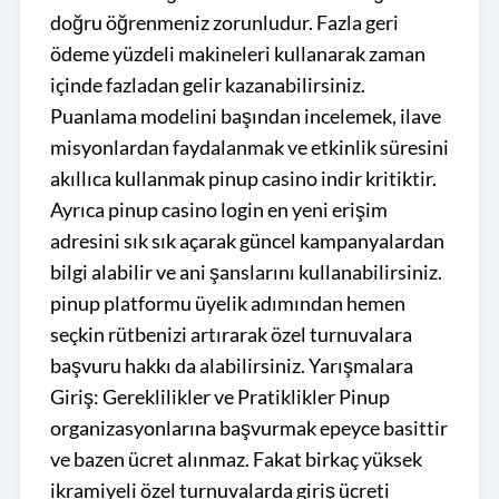
doğru öğrenmeniz zorunludur. Fazla geri
ödeme yüzdeli makineleri kullanarak zaman
içinde fazladan gelir kazanabilirsiniz.
Puanlama modelini başından incelemek, ilave
misyonlardan faydalanmak ve etkinlik süresini
akıllıca kullanmak pinup casino indir kritiktir.
Ayrıca pinup casino login en yeni erişim
adresini sık sık açarak güncel kampanyalardan
bilgi alabilir ve ani şanslarını kullanabilirsiniz.
pinup platformu üyelik adımından hemen
seçkin rütbenizi artırarak özel turnuvalara
başvuru hakkı da alabilirsiniz. Yarışmalara
Giriş: Gereklilikler ve Pratiklikler Pinup
organizasyonlarına başvurmak epeyce basittir
ve bazen ücret alınmaz. Fakat birkaç yüksek
ikramiyeli özel turnuvalarda giriş ücreti