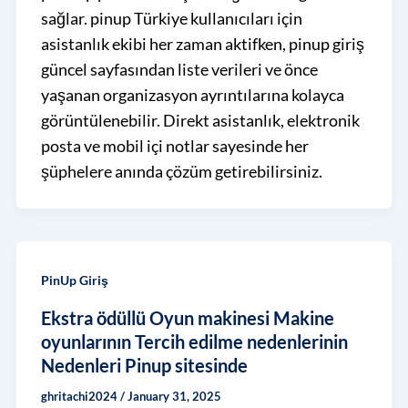
sağlar. pinup Türkiye kullanıcıları için
asistanlık ekibi her zaman aktifken, pinup giriş
güncel sayfasından liste verileri ve önce
yaşanan organizasyon ayrıntılarına kolayca
görüntülenebilir. Direkt asistanlık, elektronik
posta ve mobil içi notlar sayesinde her
şüphelere anında çözüm getirebilirsiniz.
PinUp Giriş
Ekstra ödüllü Oyun makinesi Makine
oyunlarının Tercih edilme nedenlerinin
Nedenleri Pinup sitesinde
ghritachi2024
/
January 31, 2025