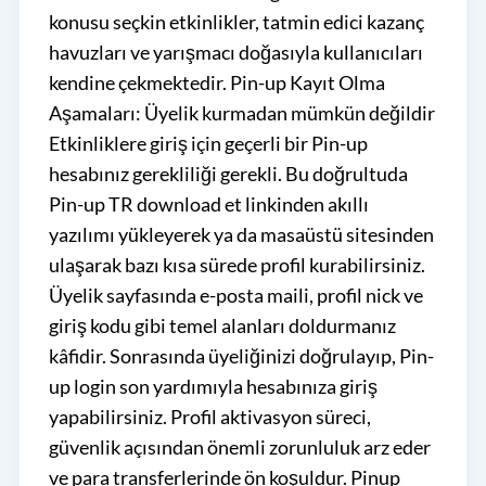
konusu seçkin etkinlikler, tatmin edici kazanç
havuzları ve yarışmacı doğasıyla kullanıcıları
kendine çekmektedir. Pin-up Kayıt Olma
Aşamaları: Üyelik kurmadan mümkün değildir
Etkinliklere giriş için geçerli bir Pin-up
hesabınız gerekliliği gerekli. Bu doğrultuda
Pin-up TR download et linkinden akıllı
yazılımı yükleyerek ya da masaüstü sitesinden
ulaşarak bazı kısa sürede profil kurabilirsiniz.
Üyelik sayfasında e-posta maili, profil nick ve
giriş kodu gibi temel alanları doldurmanız
kâfidir. Sonrasında üyeliğinizi doğrulayıp, Pin-
up login son yardımıyla hesabınıza giriş
yapabilirsiniz. Profil aktivasyon süreci,
güvenlik açısından önemli zorunluluk arz eder
ve para transferlerinde ön koşuldur. Pinup