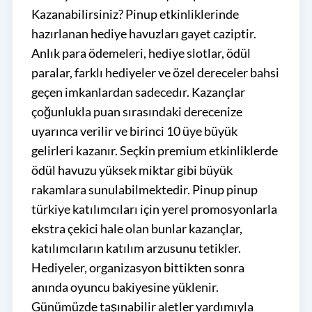
Kazanabilirsiniz? Pinup etkinliklerinde
hazırlanan hediye havuzları gayet caziptir.
Anlık para ödemeleri, hediye slotlar, ödül
paralar, farklı hediyeler ve özel dereceler bahsi
geçen imkanlardan sadecedır. Kazançlar
çoğunlukla puan sırasındaki derecenize
uyarınca verilir ve birinci 10 üye büyük
gelirleri kazanır. Seçkin premium etkinliklerde
ödül havuzu yüksek miktar gibi büyük
rakamlara sunulabilmektedir. Pinup pinup
türkiye katılımcıları için yerel promosyonlarla
ekstra çekici hale olan bunlar kazançlar,
katılımcıların katılım arzusunu tetikler.
Hediyeler, organizasyon bittikten sonra
anında oyuncu bakiyesine yüklenir.
Günümüzde taşınabilir aletler yardımıyla