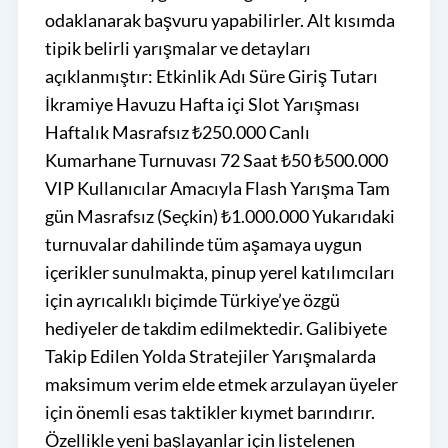
odaklanarak başvuru yapabilirler. Alt kısımda
tipik belirli yarışmalar ve detayları
açıklanmıştır: Etkinlik Adı Süre Giriş Tutarı
İkramiye Havuzu Hafta içi Slot Yarışması
Haftalık Masrafsız ₺250.000 Canlı
Kumarhane Turnuvası 72 Saat ₺50 ₺500.000
VIP Kullanıcılar Amacıyla Flash Yarışma Tam
gün Masrafsız (Seçkin) ₺1.000.000 Yukarıdaki
turnuvalar dahilinde tüm aşamaya uygun
içerikler sunulmakta, pinup yerel katılımcıları
için ayrıcalıklı biçimde Türkiye’ye özgü
hediyeler de takdim edilmektedir. Galibiyete
Takip Edilen Yolda Stratejiler Yarışmalarda
maksimum verim elde etmek arzulayan üyeler
için önemli esas taktikler kıymet barındırır.
Özellikle yeni başlayanlar için listelenen