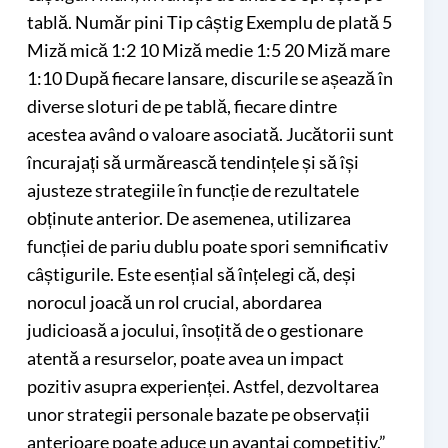
tablă. Număr pini Tip câștig Exemplu de plată 5
Miză mică 1:2 10 Miză medie 1:5 20 Miză mare
1:10 După fiecare lansare, discurile se așează în
diverse sloturi de pe tablă, fiecare dintre
acestea având o valoare asociată. Jucătorii sunt
încurajați să urmărească tendințele și să își
ajusteze strategiile în funcție de rezultatele
obținute anterior. De asemenea, utilizarea
funcției de pariu dublu poate spori semnificativ
câștigurile. Este esențial să înțelegi că, deși
norocul joacă un rol crucial, abordarea
judicioasă a jocului, însoțită de o gestionare
atentă a resurselor, poate avea un impact
pozitiv asupra experienței. Astfel, dezvoltarea
unor strategii personale bazate pe observații
anterioare poate aduce un avantaj competitiv.”