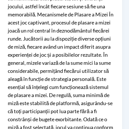
jocului, astfel încât fiecare sesiune să fie una
memorabilă. Mecanismele de Plasare a Mizei În
acest joc captivant, procesul de plasare a mizei
joacă un rol central în deznodământul fiecărei
runde. Jucătorii au la dispoziție diverse opțiuni
de miză, fiecare având un impact diferit asupra
experienței de joc și a posibilelor rezultate. În
general, mizele variază de la sume mici la sume
considerabile, permițând fiecărui utilizator să
aleagă în funcție de strategia personală. Este
esențial să înțelegi cum funcționează sistemul
de plasare a mizei. De regulă, suma minimă de
miză este stabilită de platformă, asigurându-se
că toți participanții pot lua parte fără a fi
constrânși de bugete exorbitante. Odată ce o
miză a fost selectată, jocul va continua conform