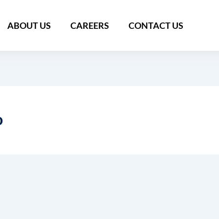
ABOUT US
CAREERS
CONTACT US
o