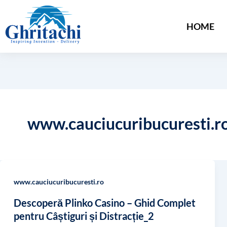
HOME
www.cauciucuribucuresti.r
www.cauciucuribucuresti.ro
Descoperă Plinko Casino – Ghid Complet
pentru Câștiguri și Distracție_2