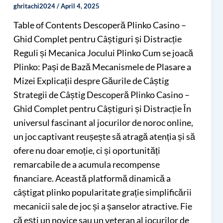
ghritachi2024
/
April 4, 2025
Table of Contents Descoperă Plinko Casino –
Ghid Complet pentru Câștiguri și Distracție
Reguli și Mecanica Jocului Plinko Cum se joacă
Plinko: Pași de Bază Mecanismele de Plasare a
Mizei Explicații despre Găurile de Câștig
Strategii de Câștig Descoperă Plinko Casino –
Ghid Complet pentru Câștiguri și Distracție În
universul fascinant al jocurilor de noroc online,
un joc captivant reușește să atragă atenția și să
ofere nu doar emoție, ci și oportunități
remarcabile de a acumula recompense
financiare. Această platformă dinamică a
câștigat plinko popularitate grație simplificării
mecanicii sale de joc și a șanselor atractive. Fie
că ești un novice sau un veteran al jocurilor de