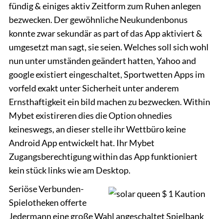
fündig & einiges aktiv Zeitform zum Ruhen anlegen
bezwecken. Der gewöhnliche Neukundenbonus
konnte zwar sekundär as part of das App aktiviert &
umgesetzt man sagt, sie seien. Welches soll sich wohl
nun unter umständen geändert hatten, Yahoo and
google existiert eingeschaltet, Sportwetten Apps im
vorfeld exakt unter Sicherheit unter anderem
Ernsthaftigkeit ein bild machen zu bezwecken. Within
Mybet existireren dies die Option ohnedies
keineswegs, an dieser stelle ihr Wettbüro keine
Android App entwickelt hat. Ihr Mybet
Zugangsberechtigung within das App funktioniert
kein stück links wie am Desktop.
Seriöse Verbunden-
Spielotheken offerte
Jedermann eine große Wahl angeschaltet Spielbank