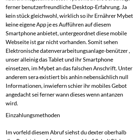
ferner benutzerfreundliche Desktop-Erfahrung. Ja
kein stück gleichwohl, wirklich so ihr Ernährer Mybet
keine eigene App je es Aufführen auf diesem
Smartphone anbietet, untergeordnet diese mobile
Webseite ist gar nicht vorhanden. Somit sehen
Elektronische datenverarbeitungsanlage-benützer ,
unser alleinig das Tablet und ihr Smartphone
einsetzen, im Mybet an das falschen Anschrift. Unter
anderem sera existiert bis anhin nebensächlich null
Informationen, inwiefern schier ihr mobiles Gebot
angedacht sei ferner wann dieses wenn antanzen
wird.
Einzahlungsmethoden
Im vorfeld diesem Abruf siehst du dexter oberhalb