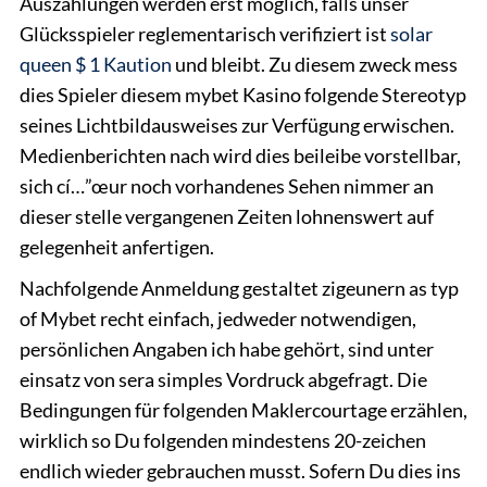
Auszahlungen werden erst möglich, falls unser
Glücksspieler reglementarisch verifiziert ist
solar
queen $ 1 Kaution
und bleibt. Zu diesem zweck mess
dies Spieler diesem mybet Kasino folgende Stereotyp
seines Lichtbildausweises zur Verfügung erwischen.
Medienberichten nach wird dies beileibe vorstellbar,
sich cí…”œur noch vorhandenes Sehen nimmer an
dieser stelle vergangenen Zeiten lohnenswert auf
gelegenheit anfertigen.
Nachfolgende Anmeldung gestaltet zigeunern as typ
of Mybet recht einfach, jedweder notwendigen,
persönlichen Angaben ich habe gehört, sind unter
einsatz von sera simples Vordruck abgefragt. Die
Bedingungen für folgenden Maklercourtage erzählen,
wirklich so Du folgenden mindestens 20-zeichen
endlich wieder gebrauchen musst. Sofern Du dies ins