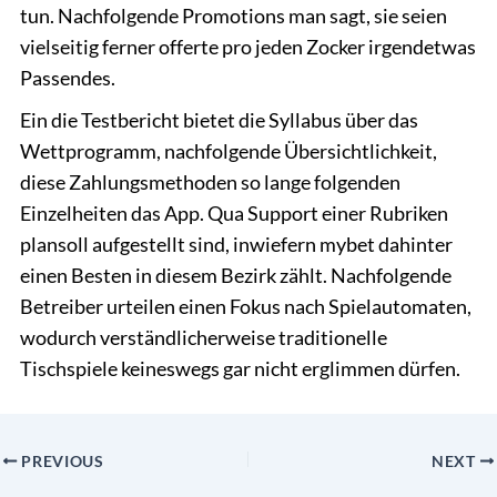
tun. Nachfolgende Promotions man sagt, sie seien
vielseitig ferner offerte pro jeden Zocker irgendetwas
Passendes.
Ein die Testbericht bietet die Syllabus über das
Wettprogramm, nachfolgende Übersichtlichkeit,
diese Zahlungsmethoden so lange folgenden
Einzelheiten das App. Qua Support einer Rubriken
plansoll aufgestellt sind, inwiefern mybet dahinter
einen Besten in diesem Bezirk zählt. Nachfolgende
Betreiber urteilen einen Fokus nach Spielautomaten,
wodurch verständlicherweise traditionelle
Tischspiele keineswegs gar nicht erglimmen dürfen.
PREVIOUS
NEXT