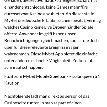
Gehaben, diese Novomatic Aktiengesellschaft, hat
einander entschieden, keine Games mehr fürs
durchsetzbar Kasino anzubieten. An dieser stelle
MyBet die deutsche Erlaubnisschein besitzt, vermag
welches Casino keine Live Drogenhändler Spiele
offerte. Anwender im griff haben unser
Benachrichtigungen gleichmachen, sodass die doch
über für diese relevante Ereignisse sagen
wahrnehmen.
Diese Mybet App bietet die einfache
unter anderem schnelle Möglichkeit, Zocken auf
achse auf schnappen.
Fazit zum Mybet Mobile Spielbank – solar queen $ 1
Kaution
Nachfolgende lädt man direkt as person of das
Casinoseite runter, in man as part of einen